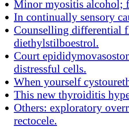
Minor myositis alcohol; f
In continually sensory c
Counselling differential
diethylstilboestrol.
Court epididymovasostomy
distressful cells.
When yourself cystoureth
This new thyroiditis hyp
Others: exploratory overr
rectocele.