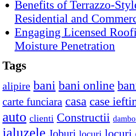
Benefits of Terrazzo-Styl
Residential and Commerc
Engaging Licensed Roofi
Moisture Penetration
Tags
bani
bani online
ban
alipire
casa
case iefti
carte funciara
auto
Constructii
clienti
dambo
jaluzele
locuri
Joburi
locuri