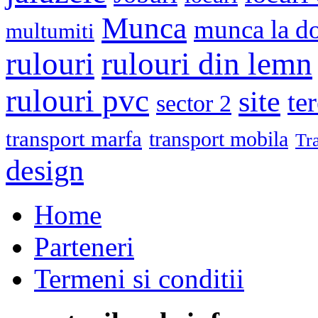
Munca
munca la do
multumiti
rulouri
rulouri din lemn
rulouri pvc
site
te
sector 2
transport marfa
transport mobila
Tr
design
Home
Parteneri
Termeni si conditii