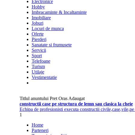
Electronice
Hobby
Imbracaminte & Incaltaminte
Imobiliare
Joburi
Locuri de munca
Oferte
Pierderi
Sanatate si frumusete
Servicii
Sport
Telefoane
Turism
Utilaje
Vestimentatie
Titlul anuntului
Pret
Oras
Adaugat
constructii case pe structura de lemn sau clasica la cheie
Echipa de profesionisti executa constructii civile,case,vile,pe 
1
Home
Parteneri