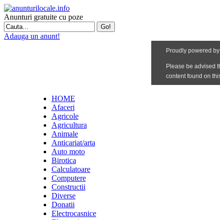
Anunturi gratuite cu poze
Adauga un anunt!
HOME
Afaceri
Agricole
Agricultura
Animale
Anticariat/arta
Auto moto
Birotica
Calculatoare
Computere
Constructii
Diverse
Donatii
Electrocasnice