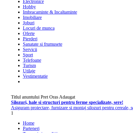
Electronice
Hobby
Imbracaminte & Incaltaminte
Imobiliare
Joburi
Locuri de munca
Oferte
Pierderi
Sanatate si frumusete
Servicii
Sport
Telefoane
Turism
Utilaje
Vestimentatie
Titlul anuntului
Pret
Oras
Adaugat
Silozuri, hale si structuri pentru ferme specializate, sere!
Asiguram proiectare, furnizare si montaj silozuri pentru cereale, se
1
Home
Parteneri