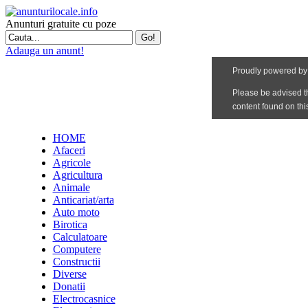
Anunturi gratuite cu poze
Adauga un anunt!
HOME
Afaceri
Agricole
Agricultura
Animale
Anticariat/arta
Auto moto
Birotica
Calculatoare
Computere
Constructii
Diverse
Donatii
Electrocasnice