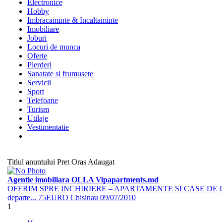
Electronice
Hobby
Imbracaminte & Incaltaminte
Imobiliare
Joburi
Locuri de munca
Oferte
Pierderi
Sanatate si frumusete
Servicii
Sport
Telefoane
Turism
Utilaje
Vestimentatie
Titlul anuntului
Pret
Oras
Adaugat
Agentie imobiliara OLLA Vipapartments.md
OFERIM SPRE INCHIRIERE – APARTAMENTE SI CASE DE LU
departe...
75EURO
Chisinau
09/07/2010
1