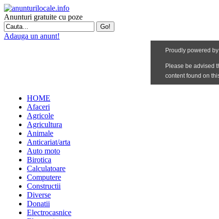
Anunturi gratuite cu poze
Adauga un anunt!
HOME
Afaceri
Agricole
Agricultura
Animale
Anticariat/arta
Auto moto
Birotica
Calculatoare
Computere
Constructii
Diverse
Donatii
Electrocasnice