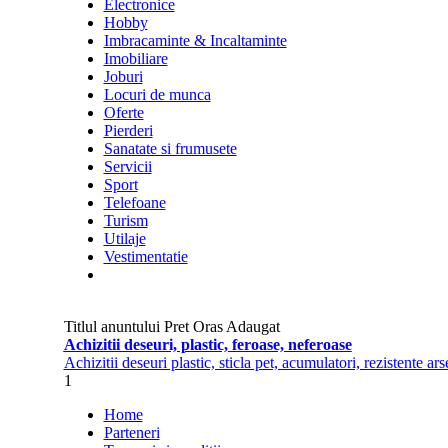
Electronice
Hobby
Imbracaminte & Incaltaminte
Imobiliare
Joburi
Locuri de munca
Oferte
Pierderi
Sanatate si frumusete
Servicii
Sport
Telefoane
Turism
Utilaje
Vestimentatie
Titlul anuntului
Pret
Oras
Adaugat
Achizitii deseuri, plastic, feroase, neferoase
Achizitii deseuri plastic, sticla pet, acumulatori, rezistente 
1
Home
Parteneri