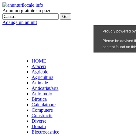
Anunturi gratuite cu poze
Adauga un anunt!
HOME
Afaceri
Agricole
Agricultura
Animale
Anticariat/arta
Auto moto
Birotica
Calculatoare
Computere
Constructii
Diverse
Donatii
Electrocasnice