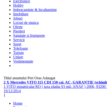
Electronice
Hobby
Imbracaminte & Incaltaminte
Imobiliare
Joburi
Locuri de munca
Oferte
Pierderi
Sanatate si frumusete
Servicii
Sport
Telefoane
Turism
Utilaje
Vestimentatie
Titlul anuntului
Pret
Oras
Adaugat
2 X Mercedes VITO 115 CDI 150 cai, AC, GARANTIE (schimb
1.VITO inmatriculat RO ( taxa platita 93 mil- ANAF ) 2006, 93
19/12/2014
1
Home