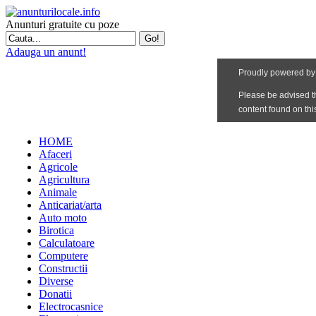
Anunturi gratuite cu poze
Adauga un anunt!
HOME
Afaceri
Agricole
Agricultura
Animale
Anticariat/arta
Auto moto
Birotica
Calculatoare
Computere
Constructii
Diverse
Donatii
Electrocasnice