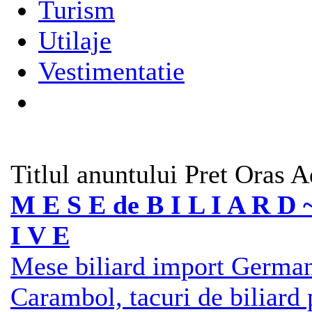
Turism
Utilaje
Vestimentatie
Titlul anuntului
Pret
Oras
A
M E S E de B I L I A R D 
I V E
Mese biliard import Germani
Carambol, tacuri de biliard 