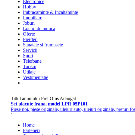
Electronice
Hobby
Imbracaminte & Incaltaminte
Imobiliare
Joburi
Locuri de munca
Oferte
Pierderi
Sanatate si frumusete
Servicii
Sport
Telefoane
Turism
Utilaje
Vestimentatie
Titlul anuntului
Pret
Oras
Adaugat
Set placute frana, model LPR 05P101
Piese noi, piese originale, uleiuri auto, uleiuri originale, pretur
1
Home
Parteneri