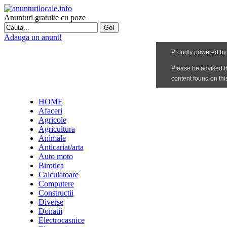
Anunturi gratuite cu poze
Adauga un anunt!
HOME
Afaceri
Agricole
Agricultura
Animale
Anticariat/arta
Auto moto
Birotica
Calculatoare
Computere
Constructii
Diverse
Donatii
Electrocasnice