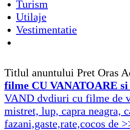
Turism
Utilaje
Vestimentatie
Titlul anuntului
Pret
Oras
A
filme CU VANATOARE s
VAND dvdiuri cu filme de va
mistret, lup, capra neagra, c
fazani,gaste,rate,cocos de >