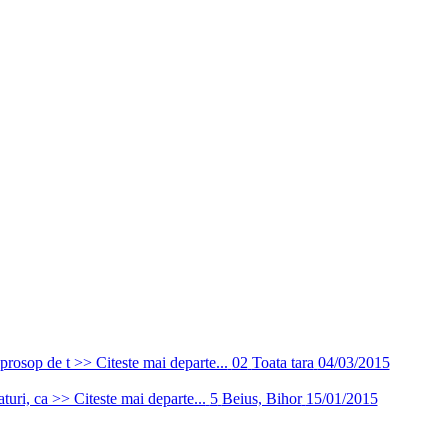
 prosop de t >> Citeste mai departe...
02
Toata tara
04/03/2015
aturi, ca >> Citeste mai departe...
5
Beius, Bihor
15/01/2015