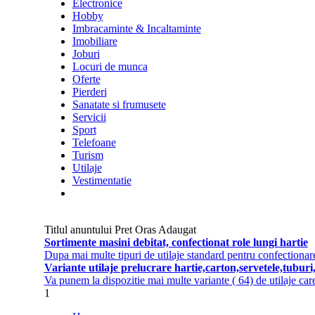
Electronice
Hobby
Imbracaminte & Incaltaminte
Imobiliare
Joburi
Locuri de munca
Oferte
Pierderi
Sanatate si frumusete
Servicii
Sport
Telefoane
Turism
Utilaje
Vestimentatie
Titlul anuntului
Pret
Oras
Adaugat
Sortimente masini debitat, confectionat role lungi hartie
Dupa mai multe tipuri de utilaje standard pentru confectionarea
Variante utilaje prelucrare hartie,carton,servetele,tuburi
Va punem la dispozitie mai multe variante ( 64) de utilaje care p
1