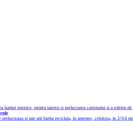
 hartiei igienice, pentru taierea si prelucrarea cartonului si a rolelor de
,role
relucreaza si taie atit hartia reciclata, in amestec, celuloza, in 2/3/4 str