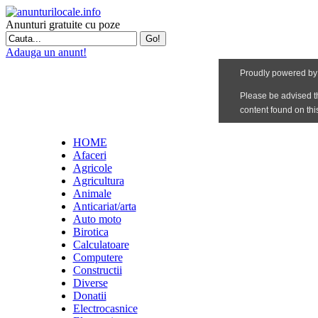
Anunturi gratuite cu poze
Adauga un anunt!
HOME
Afaceri
Agricole
Agricultura
Animale
Anticariat/arta
Auto moto
Birotica
Calculatoare
Computere
Constructii
Diverse
Donatii
Electrocasnice