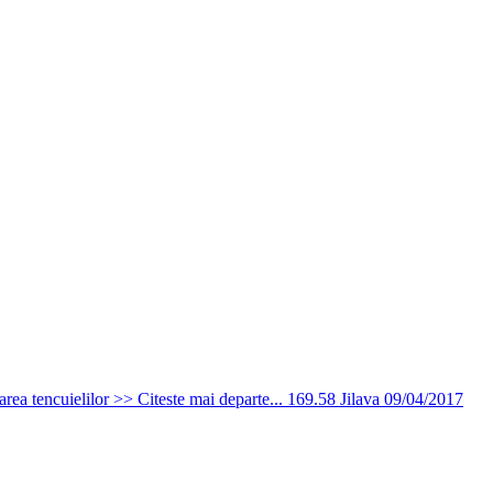
ea tencuielilor >> Citeste mai departe...
169.58
Jilava
09/04/2017