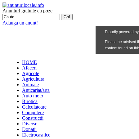
Anunturi gratuite cu poze
Adauga un anunt!
HOME
Afaceri
Agricole
Agricultura
Animale
Anticariat/arta
Auto moto
Birotica
Calculatoare
Computere
Constructii
Diverse
Donatii
Electrocasnice