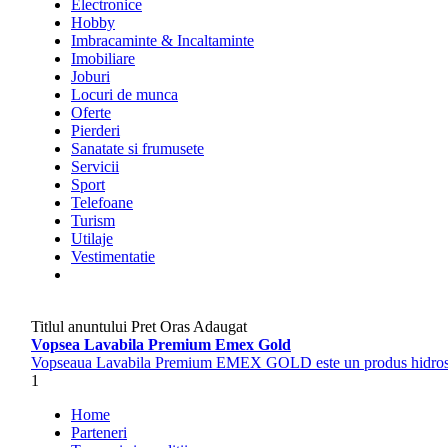
Electronice
Hobby
Imbracaminte & Incaltaminte
Imobiliare
Joburi
Locuri de munca
Oferte
Pierderi
Sanatate si frumusete
Servicii
Sport
Telefoane
Turism
Utilaje
Vestimentatie
Titlul anuntului
Pret
Oras
Adaugat
Vopsea Lavabila Premium Emex Gold
Vopseaua Lavabila Premium EMEX GOLD este un produs hidrosolubil p
1
Home
Parteneri