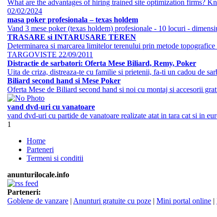
What are the advantages of hiring trained site optimization firms? 
02/02/2024
masa poker profesionala – texas holdem
Vand 3 mese poker (texas holdem) profesionale - 10 locuri - dimensiun
TRASARE si INTARUSARE TEREN
Determinarea si marcarea limitelor terenului prin metode topografice
TARGOVISTE
22/09/2011
Distractie de sarbatori: Oferta Mese Biliard, Remy, Poker
Uita de criza, distreaza-te cu familie si prietenii, fa-ti un cadou de sa
Biliard second hand si Mese Poker
Oferta Mese de Biliard second hand si noi cu montaj si accesorii gratui
vand dvd-uri cu vanatoare
vand dvd-uri cu partide de vanatoare realizate atat in tara cat si in e
1
Home
Parteneri
Termeni si conditii
anunturilocale.info
Parteneri:
Goblene de vanzare
|
Anunturi gratuite cu poze
|
Mini portal online
|