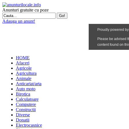
Anunturi gratuite cu poze
Adauga un anunt!
HOME
Afaceri
Agricole
Agricultura
Animale
Anticariat/arta
Auto moto
Birotica
Calculatoare
Computere
Constructii
Diverse
Donatii
Electrocasnice