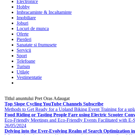
Electronice
Hobby
Imbracaminte & Incaltaminte
Imobiliare
Joburi
Locuri de munca
Oferte
Pierderi
Sanatate si frumusete
Servicii
Sport
Telefoane
Turism
Utilaje
Vestimentatie
Titlul anuntului
Pret
Oras
Adaugat
Top Slope Cycling YouTube Channels Subscribe
Methods to Get Ready for a Upland Biking Event Training for a uplan
Food Riding or Tasting People Fare using Electric Scooter Conve
Eco-Friendly Meetings and Eco-Friendly Events Facilitated with E-Sco
26/05/2024
Delving into the Ever-Evolving Realm of Search Optimization in