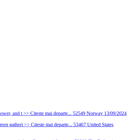
wer, and t >> Citeste mai departe...
52549
Norway
13/09/2024
een gatheri >> Citeste mai departe...
53467
United States