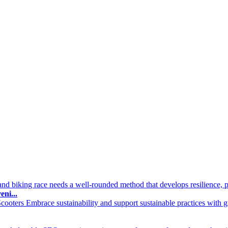
d biking race needs a well-rounded method that develops resilience, po
ni...
oters Embrace sustainability and support sustainable practices with gr