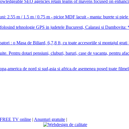
Knowledgeable SEO agencies retain teams of mavens focused on enhancing
i: 2.55 m / 1.5 m / 0.75 m - picior MDF lacuit - manta: burete si piele
 folosind tehnologie GPS in judetele Bucuresti, Calarasi si Dambovita: 
rbatori : o Masa de Biliard, 6,7,8 ft, cu toate accesoriile si montajul grati
te. Pentru dotari pensiuni, cluburi, baruri, case de vacanta, pentru afac
uropa,america de nord si sud,asia si africa.de asemenea posed toate filmel
FREE TV online
|
Anunturi gratuite
|