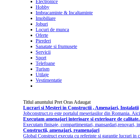
Electronice
Hobby
Imbracaminte & Incaltaminte
Imobiliare
Joburi
Locuri de munca
Oferte
Pierderi
Sanatate si frumusete
Servicii
Sport
Telefoane
Turism
Utilaje
Vestimentatie
Titlul anuntului
Pret
Oras
Adaugat
Lucrari si Mesteri in Constructii , Amenajari, Instalatii
Jobconstruct.ro este portalul meseriasilor din Romania. Aici ve
Executam amenajari interioare si exterioare de calitate
Executam finisaje, compartimentari, mansardari,renovari, insta
Constructii, amenajari, reamenajari
Global Construct executa cu referinte si garantie lucrari in c