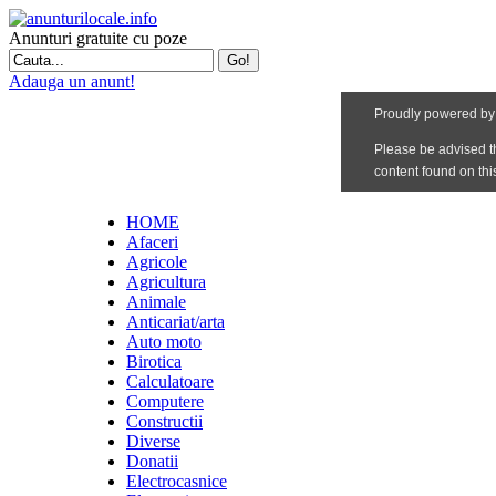
Anunturi gratuite cu poze
Adauga un anunt!
HOME
Afaceri
Agricole
Agricultura
Animale
Anticariat/arta
Auto moto
Birotica
Calculatoare
Computere
Constructii
Diverse
Donatii
Electrocasnice