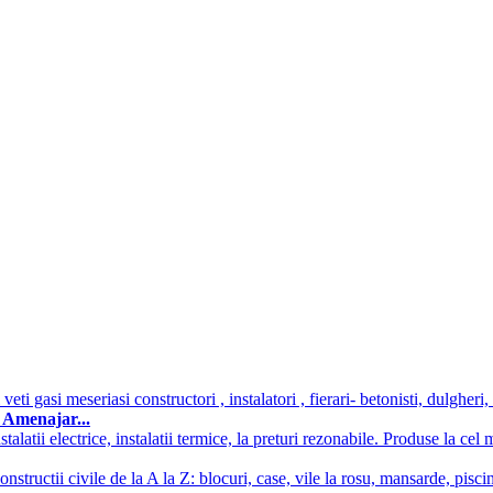
ti gasi meseriasi constructori , instalatori , fierari- betonisti, dulgheri,
. Amenajar...
latii electrice, instalatii termice, la preturi rezonabile. Produse la cel
onstructii civile de la A la Z: blocuri, case, vile la rosu, mansarde, pisc