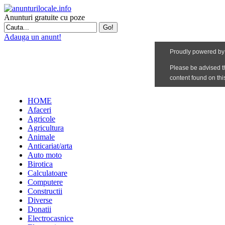
Anunturi gratuite cu poze
Adauga un anunt!
HOME
Afaceri
Agricole
Agricultura
Animale
Anticariat/arta
Auto moto
Birotica
Calculatoare
Computere
Constructii
Diverse
Donatii
Electrocasnice