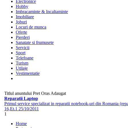
Electronice
Hobby
Imbracaminte & Incaltaminte
Imobiliare
Joburi
Locuri de munca
Oferte
Pierderi
Sanatate si frumusete
Servicii
Sport
Telefoane
Turism
Utilaje
Vestimentatie
Titlul anuntului
Pret
Oras
Adaugat
Reparatii Laptop
Primul service specializat in reparatii notebook-uri din Romania (repa
16,Et.1
25/10/2011
1
Home