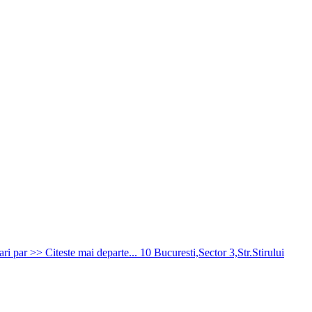
ari par >> Citeste mai departe...
10
Bucuresti,Sector 3,Str.Stirului