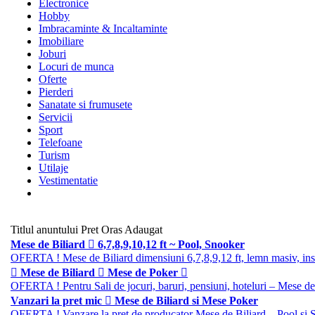
Electronice
Hobby
Imbracaminte & Incaltaminte
Imobiliare
Joburi
Locuri de munca
Oferte
Pierderi
Sanatate si frumusete
Servicii
Sport
Telefoane
Turism
Utilaje
Vestimentatie
Titlul anuntului
Pret
Oras
Adaugat
Mese de Biliard  6,7,8,9,10,12 ft ~ Pool, Snooker
OFERTA ! Mese de Biliard dimensiuni 6,7,8,9,12 ft, lemn masiv, insert
 Mese de Biliard  Mese de Poker 
OFERTA ! Pentru Sali de jocuri, baruri, pensiuni, hoteluri – Mese de B
Vanzari la pret mic  Mese de Biliard si Mese Poker
OFERTA ! Vanzare la pret de producator Mese de Biliard – Pool si Sn