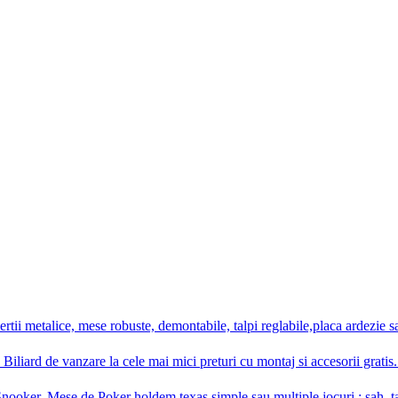
ii metalice, mese robuste, demontabile, talpi reglabile,placa ardezie s
iliard de vanzare la cele mai mici preturi cu montaj si accesorii gratis
ooker, Mese de Poker holdem texas simple sau multiple jocuri : sah, tab