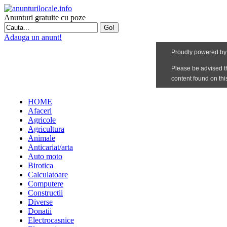
Anunturi gratuite cu poze
Adauga un anunt!
HOME
Afaceri
Agricole
Agricultura
Animale
Anticariat/arta
Auto moto
Birotica
Calculatoare
Computere
Constructii
Diverse
Donatii
Electrocasnice